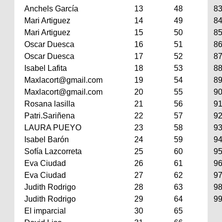
Anchels García
13
48
8
Mari Artiguez
14
49
8
Mari Artiguez
15
50
8
Oscar Duesca
16
51
8
Oscar Duesca
17
52
8
Isabel Lafita
18
53
8
Maxlacort@gmail.com
19
54
8
Maxlacort@gmail.com
20
55
9
Rosana lasilla
21
56
9
Patri.Sariñena
22
57
9
LAURA PUEYO
23
58
9
Isabel Barón
24
59
9
Sofía Lazcorreta
25
60
9
Eva Ciudad
26
61
9
Eva Ciudad
27
62
9
Judith Rodrigo
28
63
9
Judith Rodrigo
29
64
9
El imparcial
30
65