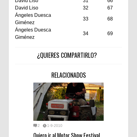
David Liso
31
66
David Liso
32
67
Ángeles Duesca
33
68
Giménez
Ángeles Duesca
34
69
Giménez
¿QUIERES COMPARTIRLO?
RELACIONADOS
2
1-9-2010
Quiero ir al Motor Show Festival