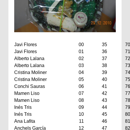
Javi Flores
00
35
7
Javi Flores
01
36
7
Alberto Lalana
02
37
7
Alberto Lalana
03
38
7
Cristina Moliner
04
39
7
Cristina Moliner
05
40
7
Conchi Sauras
06
41
7
Mamen Liso
07
42
7
Mamen Liso
08
43
7
Inés Tris
09
44
7
Inés Tris
10
45
8
Ana Lafita
11
46
8
Anchels García
12
47
8