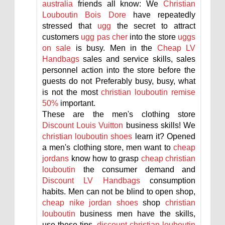
australia
friends all know: We
Christian
Louboutin Bois Dore
have repeatedly
stressed that
ugg
the secret to attract
customers
ugg pas cher
into the store
uggs
on sale
is busy. Men in the
Cheap LV
Handbags
sales and service skills, sales
personnel action into the store before the
guests do not Preferably busy, busy, what
is not the most
christian louboutin remise
50%
important.
These are the men's clothing store
Discount Louis Vuitton
business skills! We
christian louboutin shoes
learn it? Opened
a men's clothing store, men want to
cheap
jordans
know how to grasp
cheap christian
louboutin
the consumer demand and
Discount LV Handbags
consumption
habits. Men can not be blind to open shop,
cheap nike jordan shoes
shop
christian
louboutin
business men have the skills,
use these tips,
discount christian louboutin