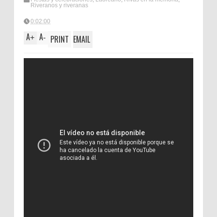
Riveranos y riveranas
0:02:00
A
A
+
-
PRINT
EMAIL