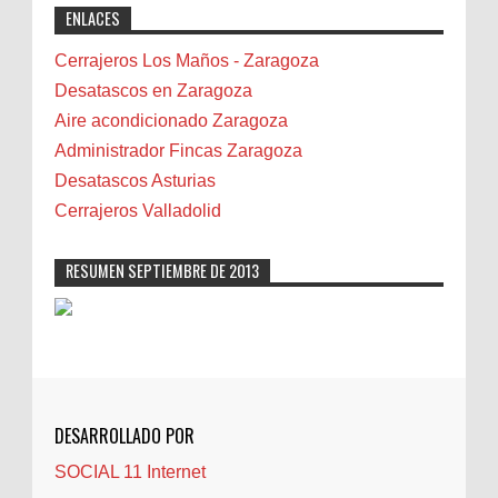
ENLACES
professional solutions. Highly recommended!"
Bicicletas
Bilbao
Cerrajeros Los Maños - Zaragoza
Biota
Desatascos en Zaragoza
Camareta
Aire acondicionado Zaragoza
Cáncer
Administrador Fincas Zaragoza
Carmela Sauras
Desatascos Asturias
Carnavales
Cerrajeros Valladolid
Carpinteros
Castellón
RESUMEN SEPTIEMBRE DE 2013
Cerrajeros
Cerramientos
Cinco Villas
Club de lectura
CNAM
DESARROLLADO POR
Cocinas
SOCIAL 11 Internet
Comentarios de la afición