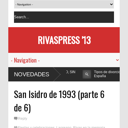
RIVASPRESS '13
UN NUEVO ESTILO A SU BAÑO, SIN
Tipos de divorcio en
NOVEDADES
OBRAS
España
San Isidro de 1993 (parte 6
de 6)
Reply
Fiestas y celebraciones
,
Laoreano
,
Rivas en la memoria
,