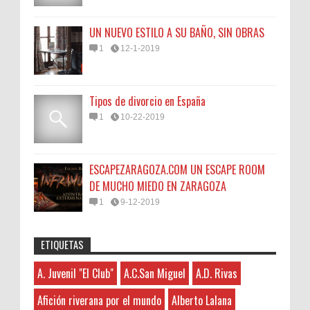
UN NUEVO ESTILO A SU BAÑO, SIN OBRAS
1
12-1-2019
Tipos de divorcio en España
1
10-22-2019
ESCAPEZARAGOZA.COM UN ESCAPE ROOM
DE MUCHO MIEDO EN ZARAGOZA
1
9-12-2019
ETIQUETAS
Anonymous
:
45N
Sorteamos un Lomo Ibérico de Bellota de
A. Juvenil "El Club"
A.C.San Miguel
A.D. Rivas
A. Juvenil "El Club"
3-7-2026
Monsalud-Brumale S.L.
Hayat boyunca kendimizi geliştirmek
A.C.San Miguel
El Premio Un lomo ibérico de bellota
Afición riverana por el mundo
Alberto Lalana
ve yeni bilgiler edinmek için çeşitli kaynaklara
A.D. Rivas