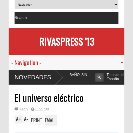
RIVASPRESS '13
UN NUEVO ESTILO A SU BAÑO, SIN
Tipos de divorcio en
NOVEDADES
OBRAS
España
El universo eléctrico
Reply
11:27:00
A
A
+
-
PRINT
EMAIL