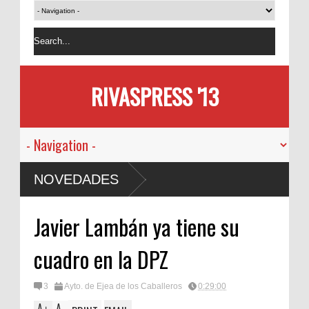
RIVASPRESS '13
NOVEDADES
Javier Lambán ya tiene su
cuadro en la DPZ
3
Ayto. de Ejea de los Caballeros
0:29:00
A
A