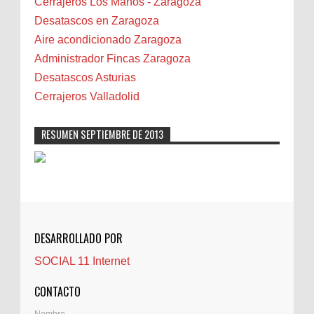
Cerrajeros Los Maños - Zaragoza
Biota
Desatascos en Zaragoza
Camareta
Aire acondicionado Zaragoza
Cáncer
Administrador Fincas Zaragoza
Carmela Sauras
Desatascos Asturias
Carnavales
Cerrajeros Valladolid
Carpinteros
Castellón
RESUMEN SEPTIEMBRE DE 2013
Cerrajeros
Cerramientos
Cinco Villas
Club de lectura
CNAM
DESARROLLADO POR
Cocinas
SOCIAL 11 Internet
Comentarios de la afición
Conil
CONTACTO
Controller Zaragoza