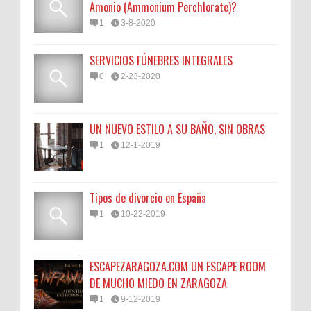
Amonio (Ammonium Perchlorate)?
1
3-8-2020
SERVICIOS FÚNEBRES INTEGRALES
0
2-23-2020
UN NUEVO ESTILO A SU BAÑO, SIN OBRAS
1
12-1-2019
Tipos de divorcio en España
1
10-22-2019
ESCAPEZARAGOZA.COM UN ESCAPE ROOM
DE MUCHO MIEDO EN ZARAGOZA
1
9-12-2019