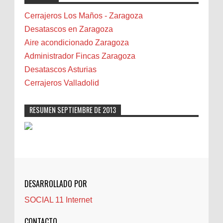
Bilbao
Cerrajeros Los Maños - Zaragoza
Biota
Desatascos en Zaragoza
Camareta
Aire acondicionado Zaragoza
Cáncer
Administrador Fincas Zaragoza
Carmela Sauras
Desatascos Asturias
Carnavales
Cerrajeros Valladolid
Carpinteros
Castellón
RESUMEN SEPTIEMBRE DE 2013
Cerrajeros
Cerramientos
Cinco Villas
Club de lectura
CNAM
DESARROLLADO POR
Cocinas
SOCIAL 11 Internet
Comentarios de la afición
Conil
CONTACTO