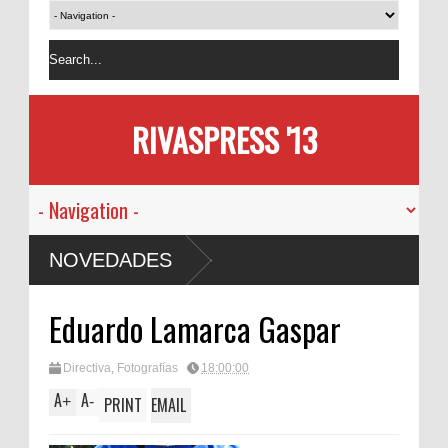
RIVASPRESS '13
NOVEDADES
Eduardo Lamarca Gaspar
Directiva
,
Fotografías
18:00:00
A
A
+
-
PRINT
EMAIL