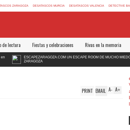
TASCOS ZARAGOZA
DESATASCOS MURCIA
DESATASCOS VALENCIA
DETECTIVE B
b de lectura
Fiestas y celebraciones
Rivas en la memoria
ESCAPEZARAGOZA.COM UN ESCAPE ROOM DE MUCHO MIEDO EN
ZARAGOZA
A
A
PRINT
EMAIL
-
+