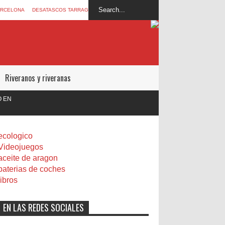
ARCELONA
DESATASCOS TARRAGONA
Riveranos y riveranas
ecologico
Videojuegos
aceite de aragon
baterias de coches
libros
EN LAS REDES SOCIALES