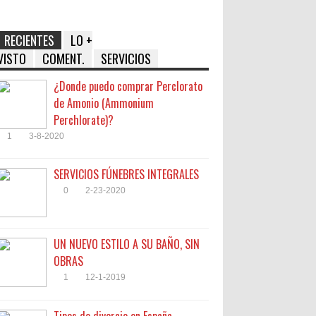
RECIENTES
LO +
VISTO
COMENT.
SERVICIOS
¿Donde puedo comprar Perclorato
de Amonio (Ammonium
Perchlorate)?
1
3-8-2020
SERVICIOS FÚNEBRES INTEGRALES
0
2-23-2020
UN NUEVO ESTILO A SU BAÑO, SIN
OBRAS
1
12-1-2019
Tipos de divorcio en España