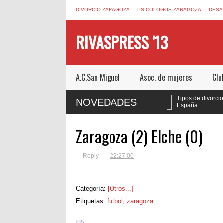
DIVORCIO ZARAGOZA
PSICOLOGOS ZARAGOZA
DESA
RIVASPRESS '13
A.C.San Miguel
Asoc. de mujeres
Clu
UN NUEVO ESTILO A SU BAÑO, SIN
Tipos de divorcio en
NOVEDADES
OBRAS
España
Zaragoza (2) Elche (0)
Reply
22:27:00
Categoría:
[Otros...]
Etiquetas:
futbol
,
zaragoza