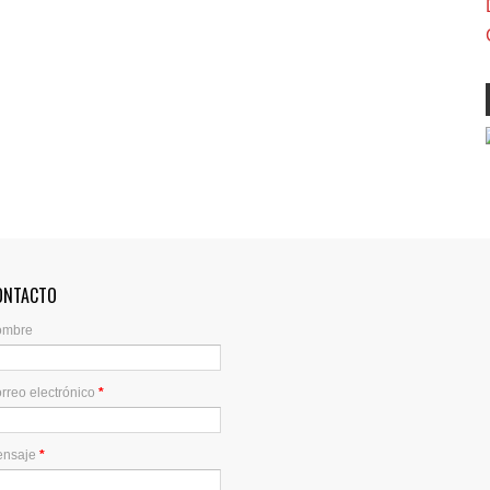
ONTACTO
ombre
rreo electrónico
*
ensaje
*