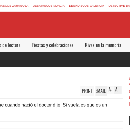
TASCOS ZARAGOZA
DESATASCOS MURCIA
DESATASCOS VALENCIA
DETECTIVE B
b de lectura
Fiestas y celebraciones
Rivas en la memoria
A
A
PRINT
EMAIL
-
+
ue cuando nació el doctor dijo: Si vuela es que es un