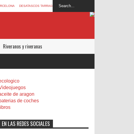
ARCELONA
DESATASCOS TARRAGONA
Riveranos y riveranas
ecologico
Videojuegos
aceite de aragon
baterias de coches
libros
EN LAS REDES SOCIALES