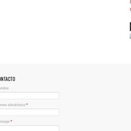
ONTACTO
ombre
rreo electrónico
*
ensaje
*