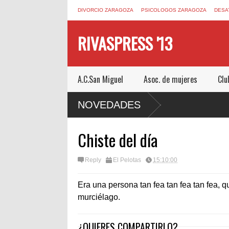
DIVORCIO ZARAGOZA
PSICOLOGOS ZARAGOZA
DESA
RIVASPRESS '13
A.C.San Miguel
Asoc. de mujeres
Clu
NOVEDADES
Chiste del día
Reply
El Pelotas
15:10:00
Era una persona tan fea tan fea tan fea, q
murciélago.
¿QUIERES COMPARTIRLO?