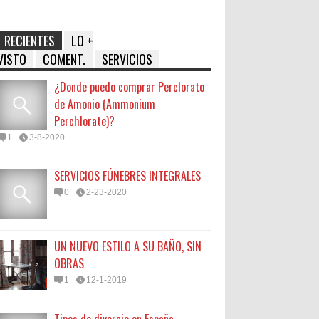
RECIENTES
LO +
VISTO
COMENT.
SERVICIOS
¿Donde puedo comprar Perclorato
de Amonio (Ammonium
Perchlorate)?
1
3-8-2020
SERVICIOS FÚNEBRES INTEGRALES
0
2-23-2020
UN NUEVO ESTILO A SU BAÑO, SIN
OBRAS
1
12-1-2019
Tipos de divorcio en España