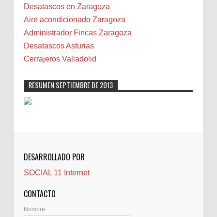
Biota
Desatascos en Zaragoza
Camareta
Aire acondicionado Zaragoza
Cáncer
Administrador Fincas Zaragoza
Carmela Sauras
Desatascos Asturias
Carnavales
Cerrajeros Valladolid
Carpinteros
Castellón
RESUMEN SEPTIEMBRE DE 2013
Cerrajeros
Cerramientos
Cinco Villas
Club de lectura
CNAM
DESARROLLADO POR
Cocinas
SOCIAL 11 Internet
Comentarios de la afición
Conil
CONTACTO
Controller Zaragoza
Nombre
Córdoba