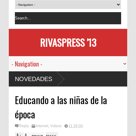
RIVASPRESS '13
NOVEDADES
Educando a las niñas de la
época
Reply
Internet
,
Videos
11:26:00
A
A