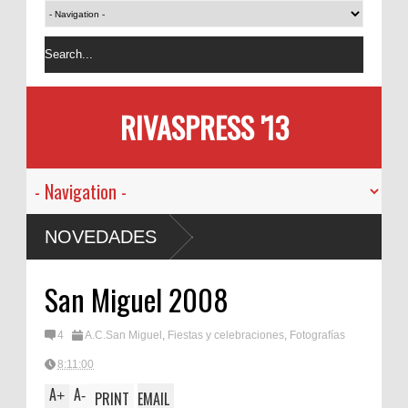
RIVASPRESS '13
NOVEDADES
San Miguel 2008
4
A.C.San Miguel
,
Fiestas y celebraciones
,
Fotografías
8:11:00
A
A
+
-
PRINT
EMAIL