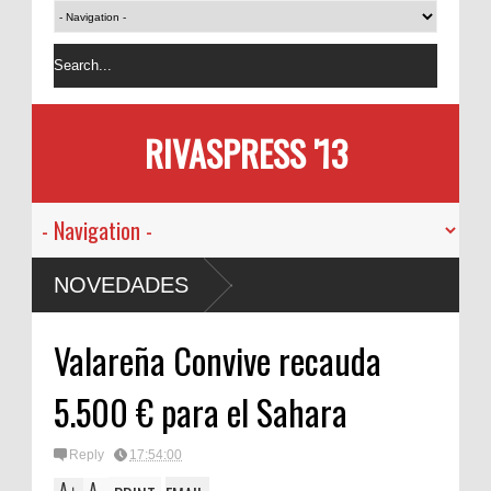
RIVASPRESS '13
NOVEDADES
Valareña Convive recauda
5.500 € para el Sahara
Reply
17:54:00
A
A