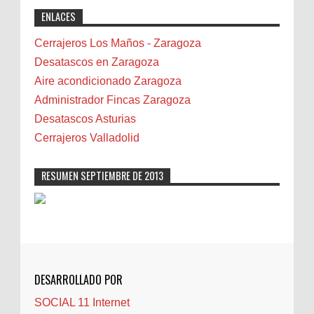
exactly why I rely on [Your Company Name] for
Benidorm
ENLACES
professional solutions. Highly recommended!"
Bicicletas
Bilbao
Cerrajeros Los Maños - Zaragoza
Biota
Desatascos en Zaragoza
Camareta
Aire acondicionado Zaragoza
Cáncer
Administrador Fincas Zaragoza
Carmela Sauras
Desatascos Asturias
Carnavales
Cerrajeros Valladolid
Carpinteros
Castellón
RESUMEN SEPTIEMBRE DE 2013
Cerrajeros
Cerramientos
Cinco Villas
Club de lectura
CNAM
DESARROLLADO POR
Cocinas
SOCIAL 11 Internet
Comentarios de la afición