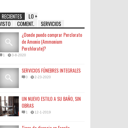
RECIENTES
LO +
VISTO
COMENT.
SERVICIOS
¿Donde puedo comprar Perclorato
de Amonio (Ammonium
Perchlorate)?
1
3-8-2020
SERVICIOS FÚNEBRES INTEGRALES
0
2-23-2020
UN NUEVO ESTILO A SU BAÑO, SIN
OBRAS
1
12-1-2019
Tipos de divorcio en España