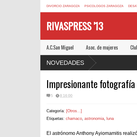
DIVORCIO ZARAGOZA
PSICOLOGOS ZARAGOZA
DESA
RIVASPRESS '13
A.C.San Miguel
Asoc. de mujeres
Clu
COM UN ESCAPE ROOM DE MUCHO MIEDO EN
NOVEDADES
Impresionante fotografía 
5
8:16:00
Categoría:
[Otros...]
Etiquetas:
chamaco
,
astronomia
,
luna
El astrónomo Anthony Ayiomamitis realizó 