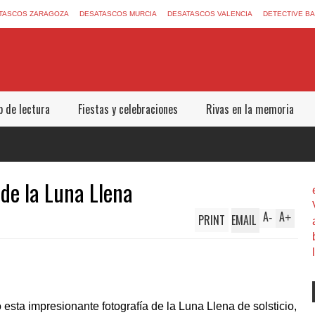
TASCOS ZARAGOZA
DESATASCOS MURCIA
DESATASCOS VALENCIA
DETECTIVE B
b de lectura
Fiestas y celebraciones
Rivas en la memoria
de la Luna Llena
A
A
PRINT
EMAIL
-
+
esta impresionante fotografía de la Luna Llena de solsticio,