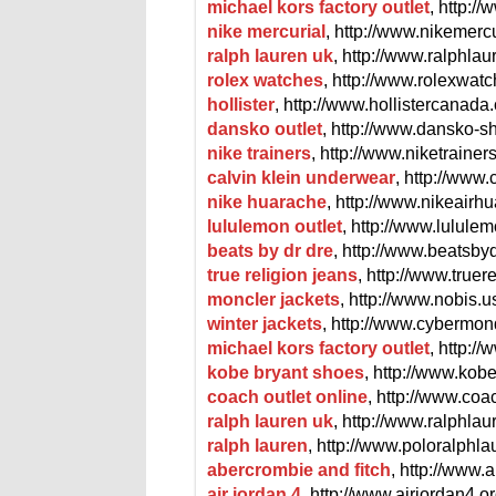
michael kors factory outlet
, http:/
nike mercurial
, http://www.nikemercu
ralph lauren uk
, http://www.ralphlau
rolex watches
, http://www.rolexwatc
hollister
, http://www.hollistercanada
dansko outlet
, http://www.dansko-s
nike trainers
, http://www.niketrainer
calvin klein underwear
, http://www.c
nike huarache
, http://www.nikeairh
lululemon outlet
, http://www.lululem
beats by dr dre
, http://www.beatsb
true religion jeans
, http://www.truere
moncler jackets
, http://www.nobis.u
winter jackets
, http://www.cybermo
michael kors factory outlet
, http:/
kobe bryant shoes
, http://www.kob
coach outlet online
, http://www.coa
ralph lauren uk
, http://www.ralphlau
ralph lauren
, http://www.poloralphlau
abercrombie and fitch
, http://www.
air jordan 4
, http://www.airjordan4.or