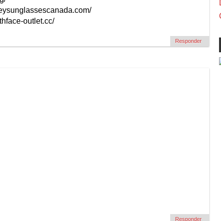
kleysunglassescanada.com/
thface-outlet.cc/
Responder
Responder