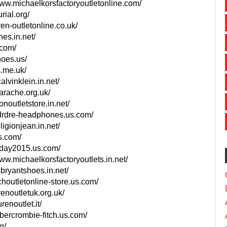
/www.michaelkorsfactoryoutletonline.com/
rial.org/
ren-outletonline.co.uk/
hes.in.net/
.com/
hoes.us/
s.me.uk/
alvinklein.in.net/
uarache.org.uk/
onoutletstore.in.net/
ydrdre-headphones.us.com/
ligionjean.in.net/
s.com/
nday2015.us.com/
/www.michaelkorsfactoryoutlets.in.net/
ebryantshoes.in.net/
choutletonline-store.us.com/
renoutletuk.org.uk/
renoutlet.it/
abercrombie-fitch.us.com/
g/