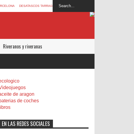
ARCELONA
DESATASCOS TARRAGONA
Riveranos y riveranas
ecologico
Videojuegos
aceite de aragon
baterias de coches
libros
EN LAS REDES SOCIALES