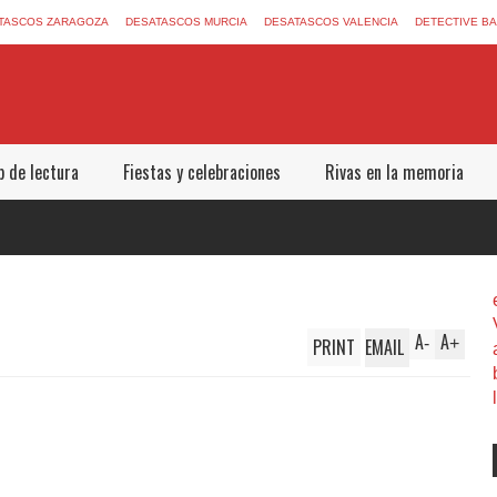
TASCOS ZARAGOZA
DESATASCOS MURCIA
DESATASCOS VALENCIA
DETECTIVE B
b de lectura
Fiestas y celebraciones
Rivas en la memoria
A
A
PRINT
EMAIL
-
+