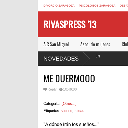
DIVORCIO ZARAGOZA
PSICOLOGOS ZARAGOZA
DESA
RIVASPRESS '13
A.C.San Miguel
Asoc. de mujeres
Clu
OZA.COM UN ESCAPE ROOM DE MUCHO MIEDO EN
NOVEDADES
ME DUERMOOO
Reply
10:49:00
Categoría:
[Otros...]
Etiquetas:
videos
,
luisau
"A dónde irán los sueños..."