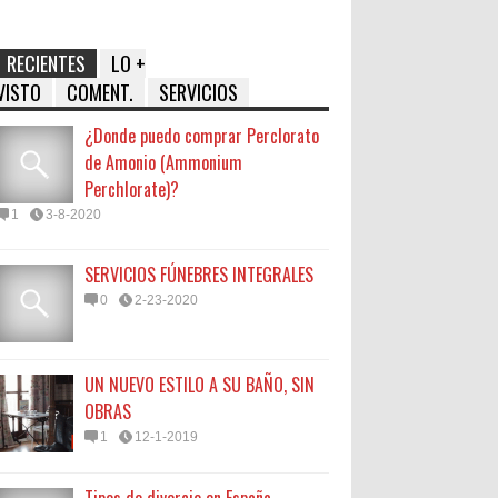
RECIENTES
LO +
VISTO
COMENT.
SERVICIOS
¿Donde puedo comprar Perclorato
de Amonio (Ammonium
Perchlorate)?
1
3-8-2020
SERVICIOS FÚNEBRES INTEGRALES
0
2-23-2020
UN NUEVO ESTILO A SU BAÑO, SIN
OBRAS
1
12-1-2019
Tipos de divorcio en España