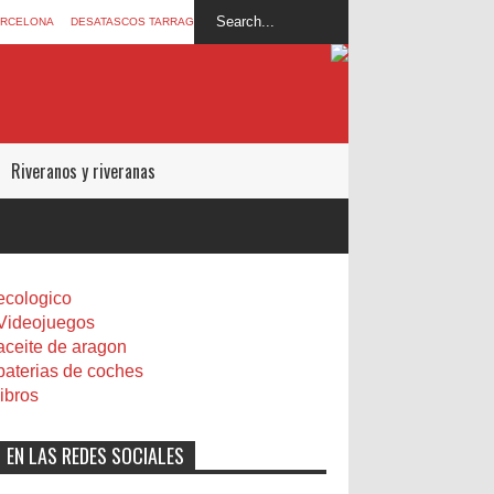
ARCELONA
DESATASCOS TARRAGONA
Riveranos y riveranas
ecologico
Videojuegos
aceite de aragon
baterias de coches
libros
EN LAS REDES SOCIALES