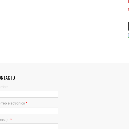
ONTACTO
ombre
rreo electrónico
*
ensaje
*