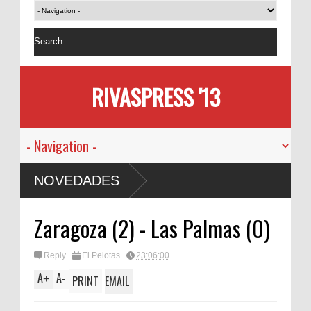
RIVASPRESS '13
NOVEDADES
Zaragoza (2) - Las Palmas (0)
Reply
El Pelotas
23:06:00
A
A
+
-
PRINT
EMAIL