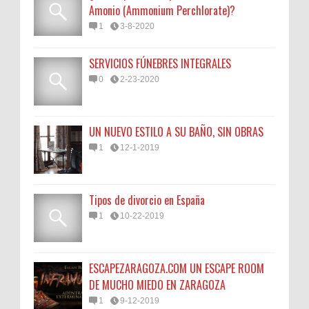
Amonio (Ammonium Perchlorate)?
1
3-8-2020
SERVICIOS FÚNEBRES INTEGRALES
0
2-23-2020
UN NUEVO ESTILO A SU BAÑO, SIN OBRAS
1
12-1-2019
Tipos de divorcio en España
1
10-22-2019
ESCAPEZARAGOZA.COM UN ESCAPE ROOM
DE MUCHO MIEDO EN ZARAGOZA
1
9-12-2019