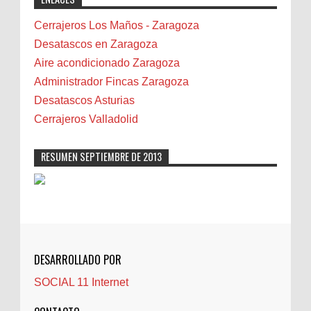
Bicicletas
Bilbao
Cerrajeros Los Maños - Zaragoza
Biota
Desatascos en Zaragoza
Camareta
Aire acondicionado Zaragoza
Cáncer
Administrador Fincas Zaragoza
Carmela Sauras
Desatascos Asturias
Carnavales
Cerrajeros Valladolid
Carpinteros
Castellón
RESUMEN SEPTIEMBRE DE 2013
Cerrajeros
Cerramientos
Cinco Villas
Club de lectura
CNAM
DESARROLLADO POR
Cocinas
SOCIAL 11 Internet
Comentarios de la afición
Conil