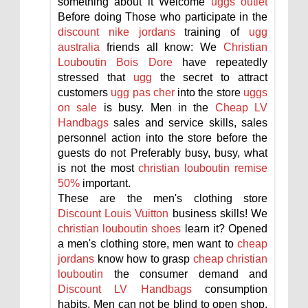
something about it Welcome
uggs outlet
Before doing Those who participate in the
discount nike jordans
training of
ugg
australia
friends all know: We
Christian
Louboutin Bois Dore
have repeatedly
stressed that
ugg
the secret to attract
customers
ugg pas cher
into the store
uggs
on sale
is busy. Men in the
Cheap LV
Handbags
sales and service skills, sales
personnel action into the store before the
guests do not Preferably busy, busy, what
is not the most
christian louboutin remise
50%
important.
These are the men's clothing store
Discount Louis Vuitton
business skills! We
christian louboutin shoes
learn it? Opened
a men's clothing store, men want to
cheap
jordans
know how to grasp
cheap christian
louboutin
the consumer demand and
Discount LV Handbags
consumption
habits. Men can not be blind to open shop,