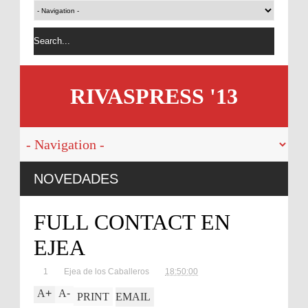
RIVASPRESS '13
pos de divorcio en
NOVEDADES
paña
FULL CONTACT EN
EJEA
1
Ejea de los Caballeros
18:50:00
A
+
A
-
PRINT
EMAIL