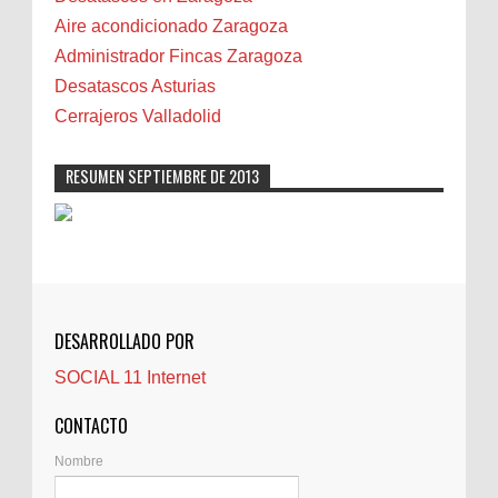
Camareta
Aire acondicionado Zaragoza
Cáncer
Administrador Fincas Zaragoza
Carmela Sauras
Desatascos Asturias
Carnavales
Cerrajeros Valladolid
Carpinteros
Castellón
RESUMEN SEPTIEMBRE DE 2013
Cerrajeros
Cerramientos
Cinco Villas
Club de lectura
CNAM
DESARROLLADO POR
Cocinas
SOCIAL 11 Internet
Comentarios de la afición
Conil
CONTACTO
Controller Zaragoza
Nombre
Córdoba