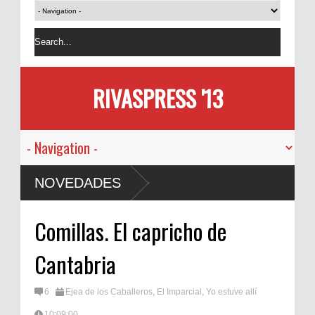
RIVASPRESS '13
NOVEDADES
Comillas. El capricho de
Cantabria
6
Ejea de los Caballeros
,
El Imparcial
,
Yo estuve allí
10:09:00