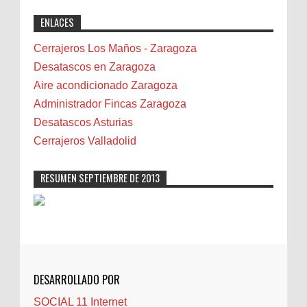
exactly why I rely on [Your Company Name] for
Benidorm
ENLACES
professional solutions. Highly recommended!"
Bicicletas
Bilbao
Cerrajeros Los Maños - Zaragoza
Biota
Desatascos en Zaragoza
Camareta
Aire acondicionado Zaragoza
Cáncer
Administrador Fincas Zaragoza
Carmela Sauras
Desatascos Asturias
Carnavales
Cerrajeros Valladolid
Carpinteros
Castellón
RESUMEN SEPTIEMBRE DE 2013
Cerrajeros
Cerramientos
Cinco Villas
Club de lectura
CNAM
DESARROLLADO POR
Cocinas
SOCIAL 11 Internet
Comentarios de la afición