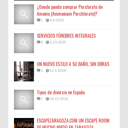
¿Donde puedo comprar Perclorato de
Amonio (Ammonium Perchlorate)?
1
3-8-2020
SERVICIOS FÚNEBRES INTEGRALES
0
2-23-2020
UN NUEVO ESTILO A SU BAÑO, SIN OBRAS
1
12-1-2019
Tipos de divorcio en España
1
10-22-2019
ESCAPEZARAGOZA.COM UN ESCAPE ROOM
DE MUCHO MIEDO EN ZARAGOZA