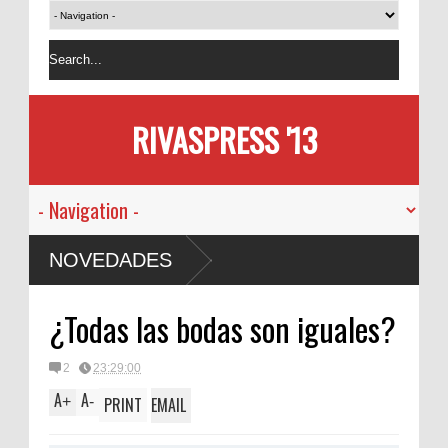
RIVASPRESS '13
NOVEDADES
¿Todas las bodas son iguales?
2
23:29:00
A
A
+
-
PRINT
EMAIL