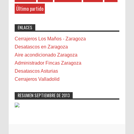
Belenes
8-27-2025
Último partido
Benalmádena
"Great post! Resources like this are
exactly why I rely on [Your Company Name] for
Benidorm
ENLACES
professional solutions. Highly recommended!"
Bicicletas
Bilbao
Cerrajeros Los Maños - Zaragoza
Biota
Desatascos en Zaragoza
Camareta
Aire acondicionado Zaragoza
Cáncer
Administrador Fincas Zaragoza
Carmela Sauras
Desatascos Asturias
Carnavales
Cerrajeros Valladolid
Carpinteros
Castellón
RESUMEN SEPTIEMBRE DE 2013
Cerrajeros
Cerramientos
Cinco Villas
Club de lectura
CNAM