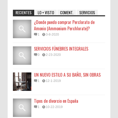
RECIENTES
LO + VISTO
COMENT.
SERVICIOS
¿Donde puedo comprar Perclorato de
Amonio (Ammonium Perchlorate)?
1
3-8-2020
SERVICIOS FÚNEBRES INTEGRALES
0
2-23-2020
UN NUEVO ESTILO A SU BAÑO, SIN OBRAS
1
12-1-2019
Tipos de divorcio en España
1
10-22-2019