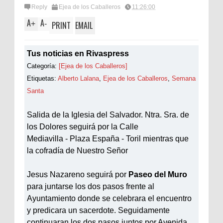
Reply
Ejea de los Caballeros
11:26:00
A
A
+
-
PRINT
EMAIL
Tus noticias en Rivaspress
Categoría:
[Ejea de los Caballeros]
Etiquetas:
Alberto Lalana
,
Ejea de los Caballeros
,
Semana
Santa
Salida de la Iglesia del Salvador. Ntra. Sra. de
los Dolores seguirá por la Calle
Mediavilla - Plaza España - Toril mientras que
la cofradía de Nuestro Señor
Jesus Nazareno seguirá por
Paseo del Muro
para juntarse los dos pasos frente al
Ayuntamiento donde se celebrara el encuentro
y predicara un sacerdote. Seguidamente
continuaran los dos pasos juntos por Avenida