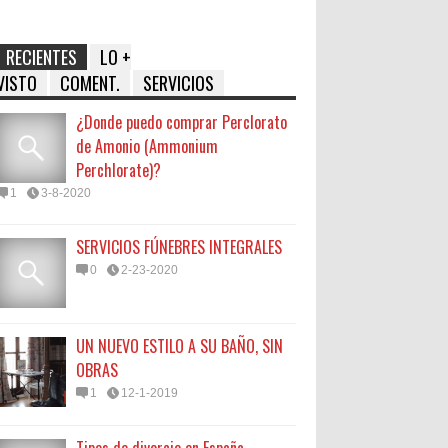
RECIENTES
LO +
VISTO
COMENT.
SERVICIOS
¿Donde puedo comprar Perclorato
de Amonio (Ammonium
Perchlorate)?
1
3-8-2020
SERVICIOS FÚNEBRES INTEGRALES
0
2-23-2020
UN NUEVO ESTILO A SU BAÑO, SIN
OBRAS
1
12-1-2019
Tipos de divorcio en España