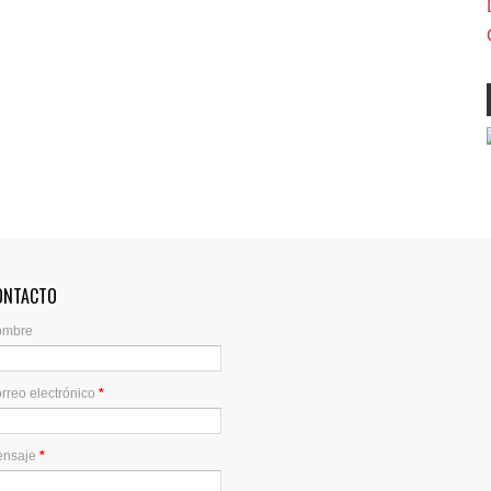
ONTACTO
ombre
rreo electrónico
*
ensaje
*