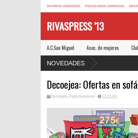
DIVORCIO ZARAGOZA
PSICOLOGOS ZARAGOZA
DESA
RIVASPRESS '13
A.C.San Miguel
Asoc. de mujeres
Clu
M UN ESCAPE ROOM DE MUCHO MIEDO EN
NOVEDADES
Decoejea: Ofertas en sofá
Decoejea
,
Patrocinadores
13:21:00