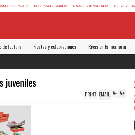
TASCOS ZARAGOZA
DESATASCOS MURCIA
DESATASCOS VALENCIA
DETECTIVE B
b de lectura
Fiestas y celebraciones
Rivas en la memoria
s juveniles
A
A
PRINT
EMAIL
-
+