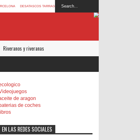
ARCELONA
DESATASCOS TARRAGONA
Riveranos y riveranas
ecologico
Videojuegos
aceite de aragon
baterias de coches
libros
EN LAS REDES SOCIALES