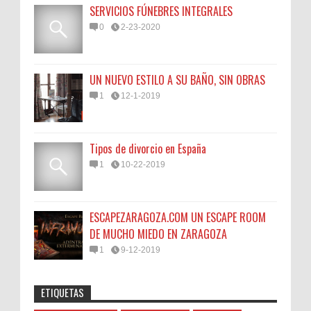
SERVICIOS FÚNEBRES INTEGRALES
0
2-23-2020
UN NUEVO ESTILO A SU BAÑO, SIN OBRAS
1
12-1-2019
Tipos de divorcio en España
1
10-22-2019
ESCAPEZARAGOZA.COM UN ESCAPE ROOM
DE MUCHO MIEDO EN ZARAGOZA
1
9-12-2019
ETIQUETAS
Anonymous
:
45N
Sorteamos un Lomo Ibérico de Bellota de