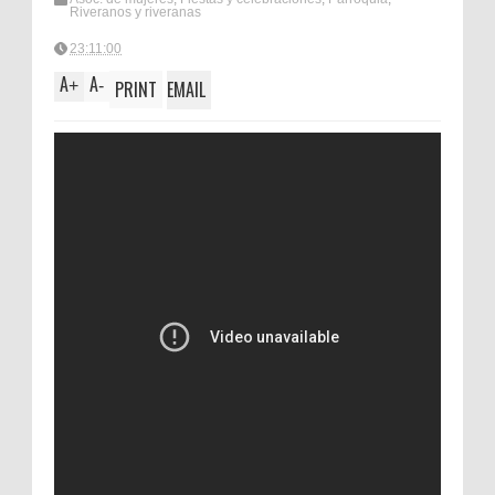
Riveranos y riveranas
23:11:00
A
A
+
-
PRINT
EMAIL