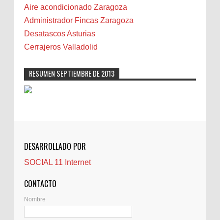
Camareta
Aire acondicionado Zaragoza
Cáncer
Administrador Fincas Zaragoza
Carmela Sauras
Desatascos Asturias
Carnavales
Cerrajeros Valladolid
Carpinteros
Castellón
RESUMEN SEPTIEMBRE DE 2013
Cerrajeros
Cerramientos
Cinco Villas
Club de lectura
CNAM
DESARROLLADO POR
Cocinas
SOCIAL 11 Internet
Comentarios de la afición
Conil
CONTACTO
Controller Zaragoza
Nombre
Córdoba
Crisis