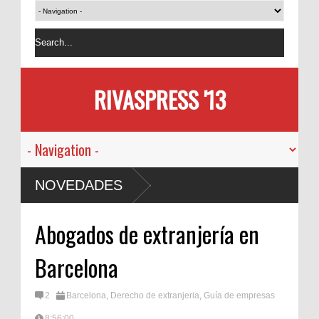
RIVASPRESS '13
NOVEDADES
Abogados de extranjería en
Barcelona
2
Barcelona
,
Derecho de extranjeria
,
Guía de empresas
8:56:00