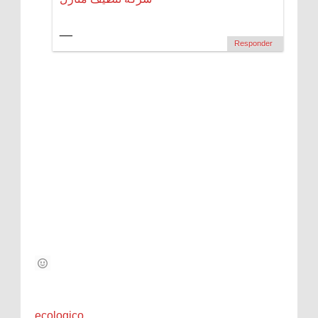
__
Responder
ecologico