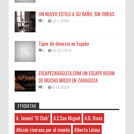
UN NUEVO ESTILO A SU BAÑO, SIN OBRAS
1
12-1-2019
Tipos de divorcio en España
1
10-22-2019
ESCAPEZARAGOZA.COM UN ESCAPE ROOM
DE MUCHO MIEDO EN ZARAGOZA
1
9-12-2019
ETIQUETAS
Anonymous
:
45N
Sorteamos un Lomo Ibérico de Bellota de
A. Juvenil "El Club"
A.C.San Miguel
A.D. Rivas
A. Juvenil "El Club"
3-7-2026
Monsalud-Brumale S.L.
Hayat boyunca kendimizi geliştirmek
A.C.San Miguel
El Premio Un lomo ibérico de bellota
Afición riverana por el mundo
Alberto Lalana
ve yeni bilgiler edinmek için çeşitli kaynaklara
A.D. Rivas